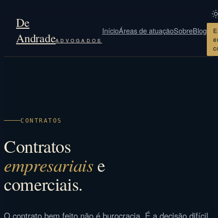
De
Início
Áreas de atuação
Sobre
Blog
E
Andrade
e
ADVOGADOS
c
CONTRATOS
Contratos
empresariais
e
comerciais.
O contrato bem feito não é burocracia. É a decisão difícil